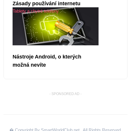
Zásady používání internetu
Tablety a chytré telefony
Nástroje Android, o kterých
možná nevíte
- SPONSORED AD -
� Copyright By SmartWorldClub.net
. All Rights Reserved.