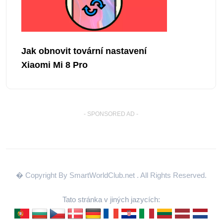
Jak obnovit tovární nastavení
Xiaomi Mi 8 Pro
- SPONSORED AD -
� Copyright By SmartWorldClub.net
. All Rights Reserved.
Tato stránka v jiných jazycích: