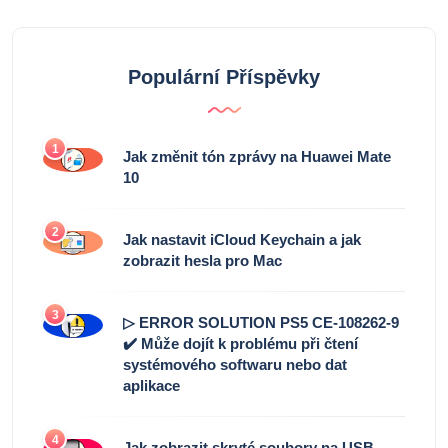
Populární Příspěvky
1
Jak změnit tón zprávy na Huawei Mate
10
2
Jak nastavit iCloud Keychain a jak
zobrazit hesla pro Mac
3
▷ ERROR SOLUTION PS5 CE-108262-9
✔️ Může dojít k problému při čtení
systémového softwaru nebo dat
aplikace
4
Jak zobrazit skryté soubory na USB