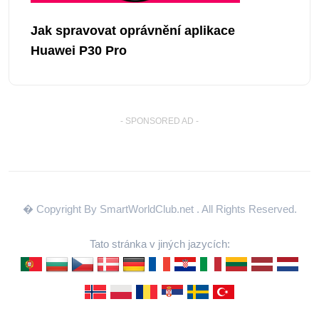
Jak spravovat oprávnění aplikace
Huawei P30 Pro
- SPONSORED AD -
� Copyright By SmartWorldClub.net
. All Rights Reserved.
Tato stránka v jiných jazycích: