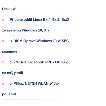
Disku ✔️
Připojte oddíl Linux Ext4, Ext3, Ext2
ze systému Windows 10, 8, 7
▷ DISM Oprava Windows 10 ✔️ SFC
scannow
▷ ZMĚNIT Facebook URL - ODKAZ
na můj profil
▷ Příkaz NETSH WLAN ✔️ Jak
používat