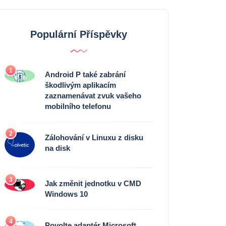
Populární Příspěvky
1
Android P také zabrání
škodlivým aplikacím
zaznamenávat zvuk vašeho
mobilního telefonu
2
Zálohování v Linuxu z disku
na disk
3
Jak změnit jednotku v CMD
Windows 10
4
Povolte adaptér Microsoft