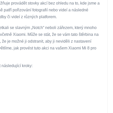
ňuje provádět stovky akcí bez ohledu na to, kde jsme a
ně patří pořizování fotografií nebo videí a následné
dby či videí z různých platforem.
tkali se slavným „Notch“ neboli zářezem, který mnoho
; včetně Xiaomi. Může se stát, že se vám tato štěrbina na
 že je možné ji odstranit, aby ji neviděli z nastavení
ětlíme, jak provést tuto akci na vašem Xiaomi Mi 8 pro
ásledující kroky: