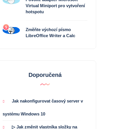
Virtual Miniport pro vytvoření
hotspotu
5
Změňte výchozí písmo
LibreOffice Writer a Calc
Doporučená
Jak nakonfigurovat časový server v
systému Windows 10
▷ Jak změnit vlastníka složky na