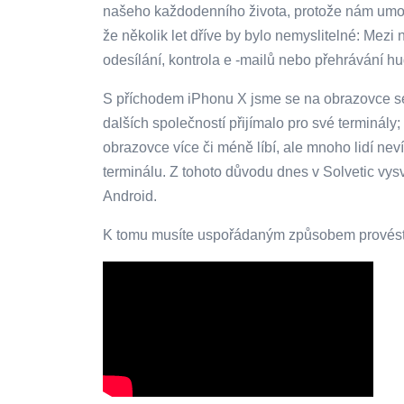
našeho každodenního života, protože nám umož
že několik let dříve by bylo nemyslitelné: Mezi 
odesílání, kontrola e -mailů nebo přehrávání hu
S příchodem iPhonu X jsme se na obrazovce se
dalších společností přijímalo pro své terminály
obrazovce více či méně líbí, ale mnoho lidí neví,
terminálu. Z tohoto důvodu dnes v Solvetic vysv
Android.
K tomu musíte uspořádaným způsobem provést n