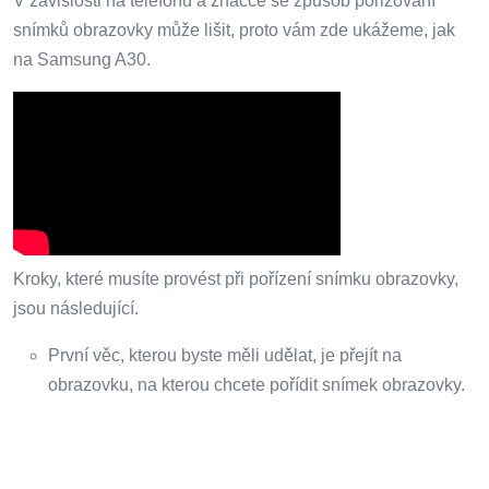
V závislosti na telefonu a značce se způsob pořizování
snímků obrazovky může lišit, proto vám zde ukážeme, jak
na Samsung A30.
Kroky, které musíte provést při pořízení snímku obrazovky,
jsou následující.
První věc, kterou byste měli udělat, je přejít na
obrazovku, na kterou chcete pořídit snímek obrazovky.