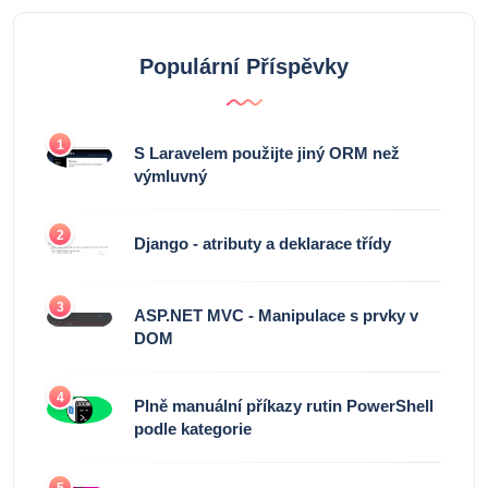
Populární Příspěvky
1
S Laravelem použijte jiný ORM než
výmluvný
2
Django - atributy a deklarace třídy
3
ASP.NET MVC - Manipulace s prvky v
DOM
4
Plně manuální příkazy rutin PowerShell
podle kategorie