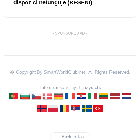
dispozici nefunguje (ŘEŠENÍ)
- SPONSORED AD -
� Copyright By SmartWorldClub.net
. All Rights Reserved.
Tato stránka v jiných jazycích:
Back to Top