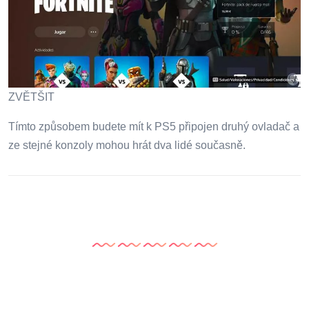
ZVĚTŠIT
Tímto způsobem budete mít k PS5 připojen druhý ovladač a
ze stejné konzoly mohou hrát dva lidé současně.