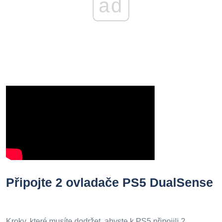
ad
Připojte 2 ovladače PS5 DualSense
Kroky, které musíte dodržet, abyste k PS5 připojili 2