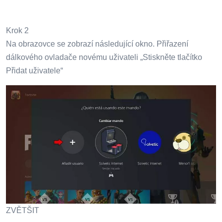
Krok 2
Na obrazovce se zobrazí následující okno. Přiřazení
dálkového ovladače novému uživateli „Stiskněte tlačítko
Přidat uživatele“
ZVĚTŠIT