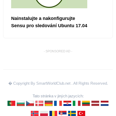
Nainstalujte a nakonfigurujte
Sensu pro sledování Ubuntu 17.04
- SPONSORED AD -
� Copyright By SmartWorldClub.net
. All Rights Reserved.
Tato stránka v jiných jazycích: