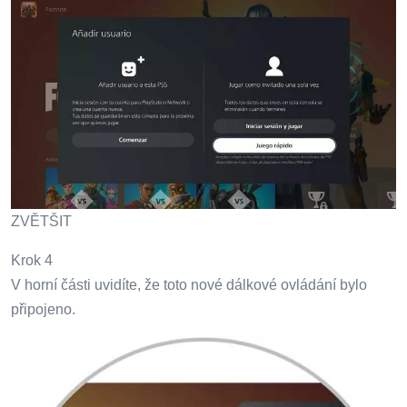
ZVĚTŠIT
Krok 4
V horní části uvidíte, že toto nové dálkové ovládání bylo
připojeno.