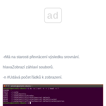
ad
-rMá na starosti převrácení výsledku srovnání.
hlavaZobrazí záhlaví souborů.
-n #Udává počet řádků k zobrazení.