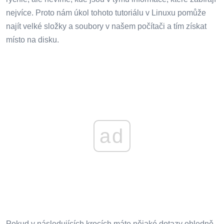
nejvíce. Proto nám úkol tohoto tutoriálu v Linuxu pomůže
najít velké složky a soubory v našem počítači a tím získat
místo na disku.
ad
Pokud v následujících krocích máte nějaké dotazy ohledně