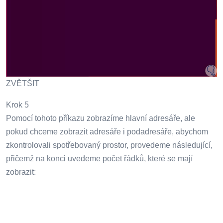
ZVĚTŠIT
Krok 5
Pomocí tohoto příkazu zobrazíme hlavní adresáře, ale
pokud chceme zobrazit adresáře i podadresáře, abychom
zkontrolovali spotřebovaný prostor, provedeme následující,
přičemž na konci uvedeme počet řádků, které se mají
zobrazit: