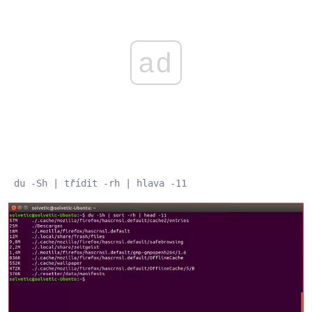
ad
 du -Sh | třídit -rh | hlava -11 