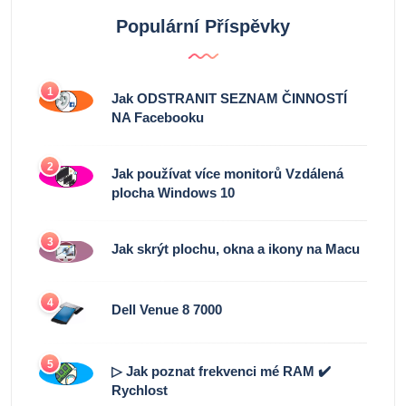
Populární Příspěvky
1
Jak ODSTRANIT SEZNAM ČINNOSTÍ
NA Facebooku
2
Jak používat více monitorů Vzdálená
plocha Windows 10
3
Jak skrýt plochu, okna a ikony na Macu
4
Dell Venue 8 7000
5
▷ Jak poznat frekvenci mé RAM ✔️
Rychlost