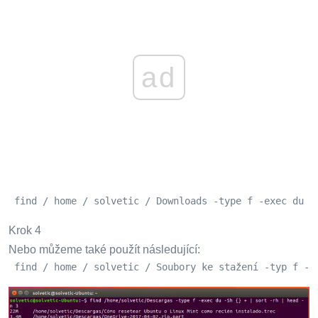
ad
 find / home / solvetic / Downloads -type f -exec du -
Krok 4
Nebo můžeme také použít následující:
 find / home / solvetic / Soubory ke stažení -typ f -p