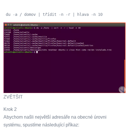
 du -a / domov | třídit -n -r | hlava -n 10 
ZVĚTŠIT
Krok 2
Abychom našli největší adresáře na obecné úrovni
systému, spustíme následující příkaz: