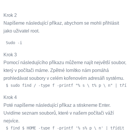
Krok 2
Napíšeme následující příkaz, abychom se mohli přihlásit
jako uživatel root.
 Sudo -i 
Krok 3
Pomocí následujícího příkazu můžeme najít největší soubor,
který v počítači máme. Zpětné lomítko nám pomáhá
prohledávat soubory v celém kořenovém adresáři systému.
 $ sudo find / -type f -printf "% s \ t% p \ n" | tříd
Krok 4
Poté napíšeme následující příkaz a stiskneme Enter.
Uvidíme seznam souborů, které v našem počítači váží
nejvíce.
 $ find $ HOME -type f -printf '% s% p \ n' | třídit -