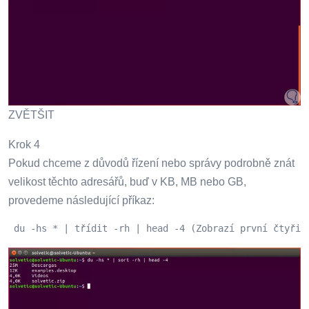
ZVĚTŠIT
Krok 4
Pokud chceme z důvodů řízení nebo správy podrobně znát
velikost těchto adresářů, buď v KB, MB nebo GB,
provedeme následující příkaz:
 du -hs * | třídit -rh | head -4 (Zobrazí první čtyři 