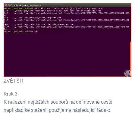
ZVĚTŠIT
Krok 3
K nalezení nejtěžších souborů na definované cestě,
například ke stažení, použijeme následující řádek: