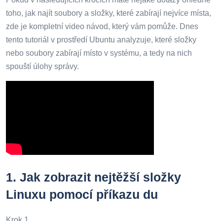
toho, jak najít soubory a složky, které zabírají nejvíce místa,
zde je kompletní video návod, který vám pomůže. Dnes
tento tutoriál v prostředí Ubuntu analyzuje, které složky
nebo soubory zabírají místo v systému, a tedy na nich
spouští úlohy správy.
1.
Jak zobrazit nejtěžší složky
Linuxu pomocí příkazu du
Krok 1