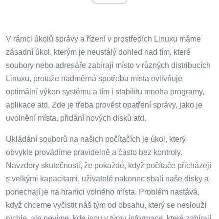
V rámci úkolů správy a řízení v prostředích Linuxu máme
zásadní úkol, kterým je neustálý dohled nad tím, které
soubory nebo adresáře zabírají místo v různých distribucích
Linuxu, protože nadměrná spotřeba místa ovlivňuje
optimální výkon systému a tím i stabilitu mnoha programy,
aplikace atd. Zde je třeba provést opatření správy, jako je
uvolnění místa, přidání nových disků atd.
Ukládání souborů na našich počítačích je úkol, který
obvykle provádíme pravidelně a často bez kontroly.
Navzdory skutečnosti, že pokaždé, když počítače přicházejí
s velkými kapacitami, uživatelé nakonec sbalí naše disky a
ponechají je na hranici volného místa. Problém nastává,
když chceme vyčistit náš tým od obsahu, který se neslouží
rychle, ale nevíme, kde jsou v týmu informace, které zabírají