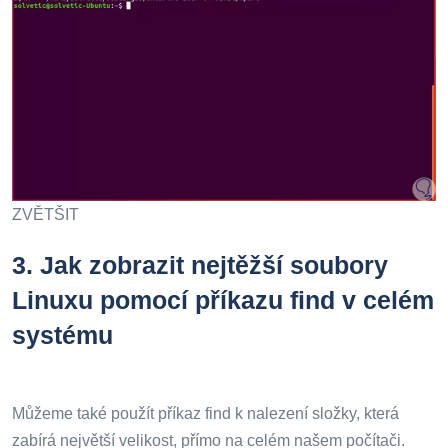
ZVĚTŠIT
3.
Jak zobrazit nejtěžší soubory
Linuxu pomocí příkazu find v celém
systému
Můžeme také použít příkaz find k nalezení složky, která
zabírá největší velikost, přímo na celém našem počítači.