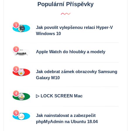
Populární Příspěvky
1
Jak povolit vylepšenou relaci Hyper-V
Windows 10
2
Apple Watch do hloubky a modely
3
Jak odebrat zámek obrazovky Samsung
Galaxy M10
4
▷ LOCK SCREEN Mac
5
Jak nainstalovat a zabezpečit
phpMyAdmin na Ubuntu 18.04