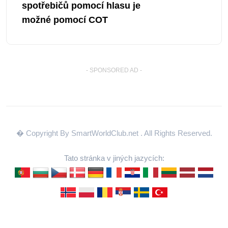
spotřebičů pomocí hlasu je
možné pomocí COT
- SPONSORED AD -
� Copyright By SmartWorldClub.net
. All Rights Reserved.
Tato stránka v jiných jazycích: