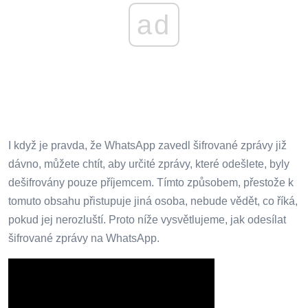
ad
I když je pravda, že WhatsApp zavedl šifrované zprávy již
dávno, můžete chtít, aby určité zprávy, které odešlete, byly
dešifrovány pouze příjemcem. Tímto způsobem, přestože k
tomuto obsahu přistupuje jiná osoba, nebude vědět, co říká,
pokud jej nerozluští. Proto níže vysvětlujeme, jak odesílat
šifrované zprávy na WhatsApp.