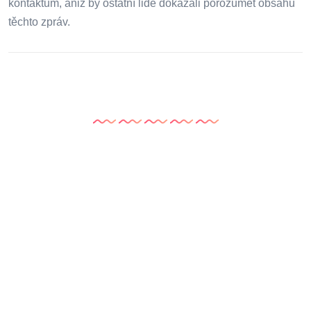
kontaktům, aniž by ostatní lidé dokázali porozumět obsahu
těchto zpráv.