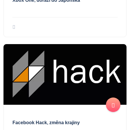
Xbox One, dorazí do Japonska
Facebook Hack, změna krajiny