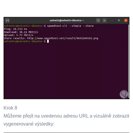
Krok 8
Můžeme přejít na uvedenou adresu URL a vizuálně zobrazit
vygenerované výsledky: