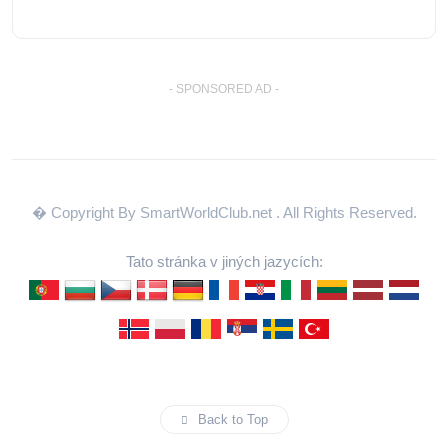
- SPONSORED AD -
� Copyright By SmartWorldClub.net
. All Rights Reserved.
Tato stránka v jiných jazycích:
Back to Top