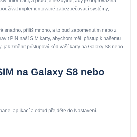
ví informací, a proto je nezbytné, aby je doprovázela
é používat implementované zabezpečovací systémy,
á snadno, příliš mnoho, a to buď zapomenutím nebo z
avit PIN naší SIM karty, abychom měli přístup k našemu
y, jak změnit přístupový kód vaší karty na Galaxy S8 nebo
 SIM na Galaxy S8 nebo
anel aplikací a odtud přejděte do Nastavení.